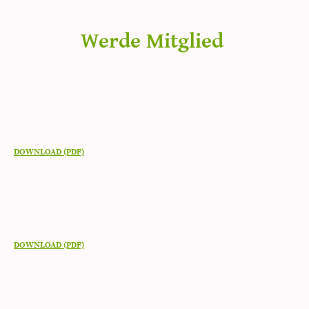
Werde Mitglied
Beitrittserklärung zur Abteilung
Tischtennis des TSV Stulln 1954 e.V.
PDF-Download der Beitrittserklärung zur Abteilung Tischtennis TSV Stulln
1954 e.V.
Der Beitritt zur Abteilung setzt die Mitgliedschaft beim Hauptverein voraus
DOWNLOAD (PDF)
Beitrittserklärung zum TSV Stulln
1954 e.V.
PDF-Download der Beitrittserklärung zum Hauptverein TSV Stulln 1954 e.V.
DOWNLOAD (PDF)
Satzung des TSV Stulln 1954 e.V.
PDF-Download der Vereinssatzung des TSV Stulln 1954 e.V.