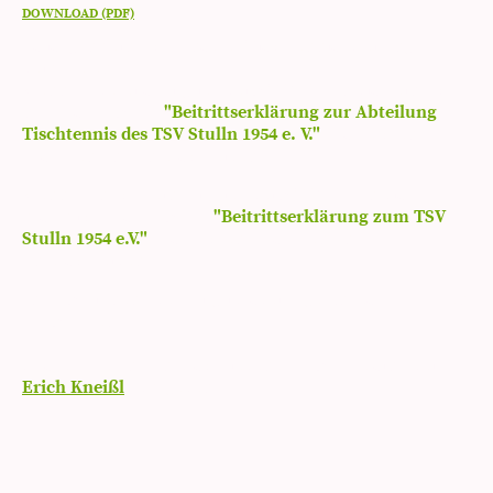
DOWNLOAD (PDF)
Es ist ganz einfach, unserer Tischtennisabteilung
beizutreten.
Wenn du bereits Mitglied beim TSV Stulln bist, einfach
nur das Formular
"Beitrittserklärung zur Abteilung
Tischtennis des TSV Stulln 1954 e. V."
ausdrucken,
ausfüllen und unterschreiben.
Wenn du noch kein Mitglied beim TSV Stulln bist,
zusätzlich
das Formular
"Beitrittserklärung zum TSV
Stulln 1954 e.V."
ausdrucken, ausfüllen und
unterschreiben.
Informationen über Mitgliedsbeiträge findest du auf den
Formularen.
Ausgefüllte und unterschriebene Formulare sind bei
Erich Kneißl
abzugeben.